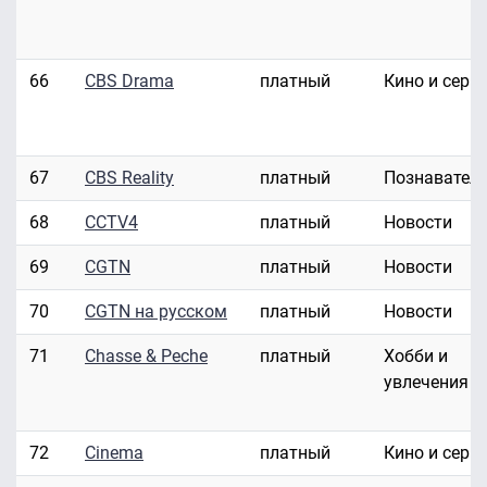
66
CBS Drama
платный
Кино и сери
67
CBS Reality
платный
Познавател
68
CCTV4
платный
Новости
69
CGTN
платный
Новости
70
CGTN на русском
платный
Новости
71
Chasse & Peche
платный
Хобби и
увлечения
72
Cinema
платный
Кино и сери