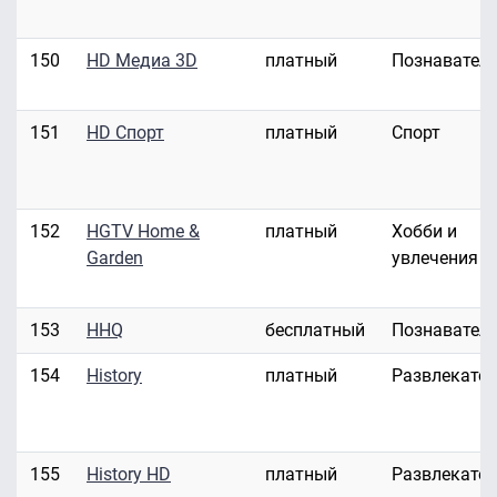
150
HD Медиа 3D
платный
Познавател
151
HD Спорт
платный
Спорт
152
HGTV Home &
платный
Хобби и
Garden
увлечения
153
HHQ
бесплатный
Познавател
154
History
платный
Развлекате
155
History HD
платный
Развлекате