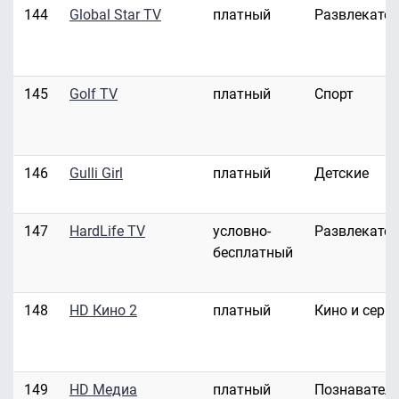
144
Global Star TV
платный
Развлекате
145
Golf TV
платный
Спорт
146
Gulli Girl
платный
Детские
147
HardLife TV
условно-
Развлекате
бесплатный
148
HD Кино 2
платный
Кино и сери
149
HD Медиа
платный
Познавател