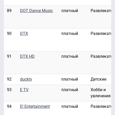
89
DOT Dance Music
платный
Развлекате
90
DTX
платный
Развлекате
91
DTX HD
платный
Развлекате
92
ducktv
платный
Детские
93
E TV
платный
Хобби и
увлечения
94
E! Entertainment
платный
Развлекате