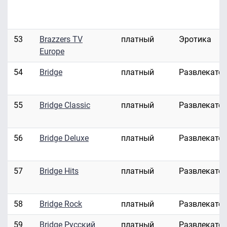
53
Brazzers TV
платный
Эротика
Europe
54
Bridge
платный
Развлекате
55
Bridge Classic
платный
Развлекате
56
Bridge Deluxe
платный
Развлекате
57
Bridge Hits
платный
Развлекате
58
Bridge Rock
платный
Развлекате
59
Bridge Русский
платный
Развлекате