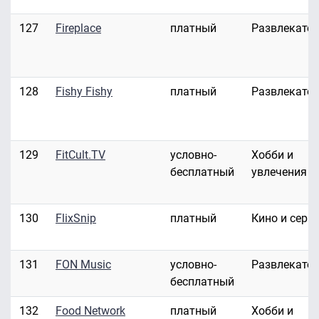
127
Fireplace
платный
Развлекате
128
Fishy Fishy
платный
Развлекате
129
FitCult.TV
условно-
Хобби и
бесплатный
увлечения
130
FlixSnip
платный
Кино и сери
131
FON Music
условно-
Развлекате
бесплатный
132
Food Network
платный
Хобби и