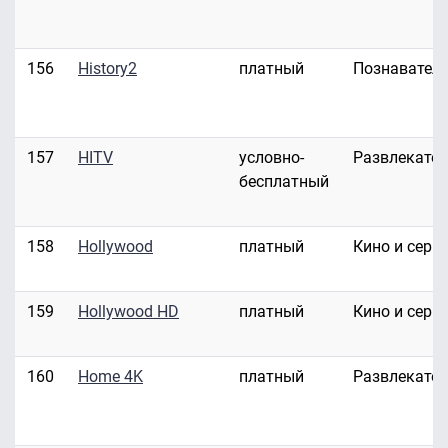
156
History2
платный
Познавател
157
HITV
условно-
Развлекате
бесплатный
158
Hollywood
платный
Кино и сери
159
Hollywood HD
платный
Кино и сери
160
Home 4K
платный
Развлекате