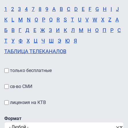
1
2
3
4
7
8
9
A
B
C
D
E
F
G
H
I
J
K
L
M
N
O
P
Q
R
S
T
U
V
W
X
Z
А
Б
В
Г
Д
Е
Ж
З
И
К
Л
М
Н
О
П
Р
С
Т
У
Ф
Х
Ц
Ч
Ш
Э
Ю
Я
ТАБЛИЦА ТЕЛЕКАНАЛОВ
только бесплатные
св-во СМИ
лицензия на КТВ
Формат