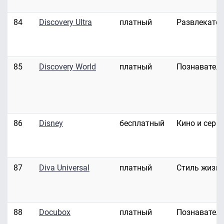
84
Discovery Ultra
платный
Развлекате
85
Discovery World
платный
Познавател
86
Disney
бесплатный
Кино и сери
87
Diva Universal
платный
Стиль жизн
88
Docubox
платный
Познавател