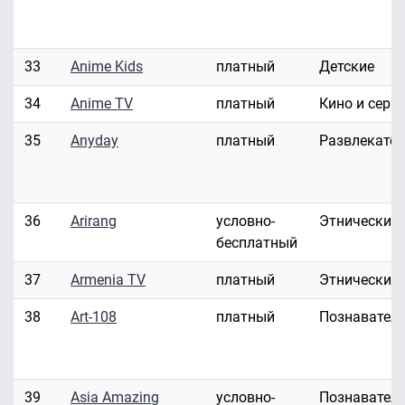
33
Anime Kids
платный
Детские
34
Anime TV
платный
Кино и сери
35
Anyday
платный
Развлекате
36
Arirang
условно-
Этнические
бесплатный
37
Armenia TV
платный
Этнические
38
Art-108
платный
Познавател
39
Asia Amazing
условно-
Познавател