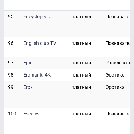
95
Encyclopedia
платный
Познавател
96
English club TV
платный
Познавател
97
Epic
платный
Развлекате
98
Eromania 4K
платный
Эротика
99
Erox
платный
Эротика
100
Escales
платный
Познавател