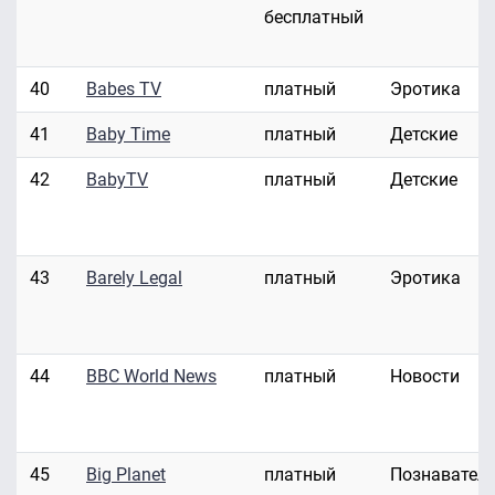
бесплатный
40
Babes TV
платный
Эротика
41
Baby Time
платный
Детские
42
BabyTV
платный
Детские
43
Barely Legal
платный
Эротика
44
BBC World News
платный
Новости
45
Big Planet
платный
Познавател