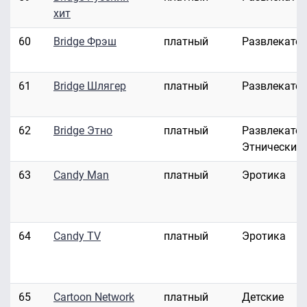
хит
60
Bridge Фрэш
платный
Развлекате
61
Bridge Шлягер
платный
Развлекате
62
Bridge Этно
платный
Развлекател
Этнические
63
Candy Man
платный
Эротика
64
Candy TV
платный
Эротика
65
Cartoon Network
платный
Детские