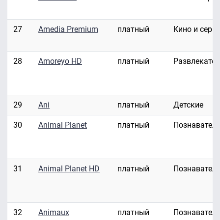
27
Amedia Premium
платный
Кино и сери
28
Amoreyo HD
платный
Развлекате
29
Ani
платный
Детские
30
Animal Planet
платный
Познавател
31
Animal Planet HD
платный
Познавател
32
Animaux
платный
Познавател