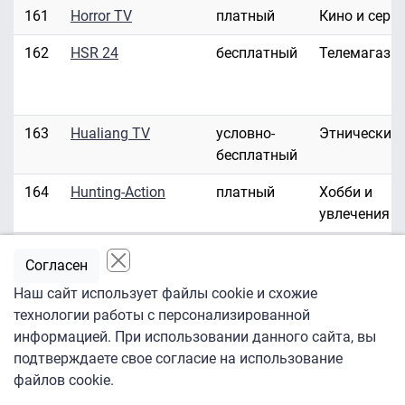
161
Horror TV
платный
Кино и сери
162
HSR 24
бесплатный
Телемагази
163
Hualiang TV
условно-
Этнические
бесплатный
164
Hunting-Action
платный
Хобби и
увлечения
165
Hustler HD/3D
платный
Эротика
Согласен
166
Hustler TV
платный
Эротика
Наш сайт использует файлы cookie и схожие
технологии работы с персонализированной
167
ID Investigation
платный
Развлекате
информацией. При использовании данного сайта, вы
Discovery
подтверждаете свое согласие на использование
файлов cookie.