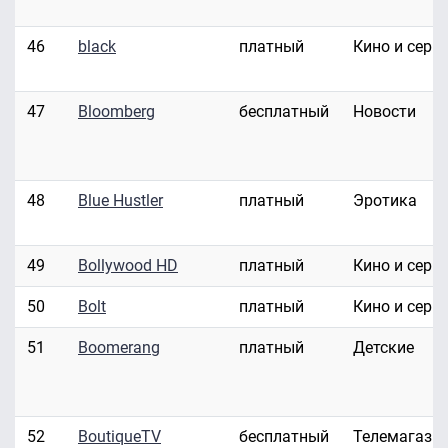
46
black
платный
Кино и сери
47
Bloomberg
бесплатный
Новости
48
Blue Hustler
платный
Эротика
49
Bollywood HD
платный
Кино и сери
50
Bolt
платный
Кино и сери
51
Boomerang
платный
Детские
52
BoutiqueTV
бесплатный
Телемагази