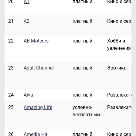
20
A1
платный
Кино и сери
21
A2
платный
Кино и сери
22
AB Moteurs
платный
Хобби и
увлечения
23
Adult Channel
платный
Эротика
24
Aiva
платный
Развлекате
25
Amazing Life
условно-
Развлекате
бесплатный
26
Amedia Hit
платный
Кино и сери