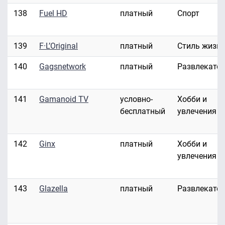
138
Fuel HD
платный
Спорт
139
F·L’Original
платный
Стиль жизн
140
Gagsnetwork
платный
Развлекате
141
Gamanoid TV
условно-
Хобби и
бесплатный
увлечения
142
Ginx
платный
Хобби и
увлечения
143
Glazella
платный
Развлекате