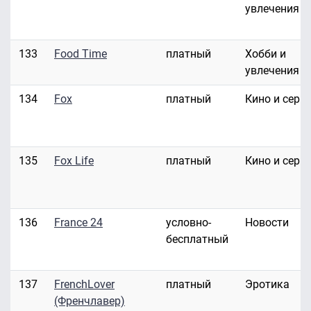
увлечения
133
Food Time
платный
Хобби и
увлечения
134
Fox
платный
Кино и сери
135
Fox Life
платный
Кино и сери
136
France 24
условно-
Новости
бесплатный
137
FrenchLover
платный
Эротика
(Френчлавер)