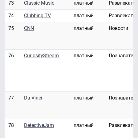
73
Classic Music
платный
Развлекате
74
Clubbing TV
платный
Развлекате
75
CNN
платный
Новости
76
CuriosityStream
платный
Познавател
77
Da Vinci
платный
Познавател
78
DetectiveJam
платный
Развлекате