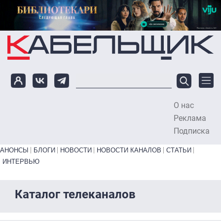
Перейти к основному содержанию
О нас
To
Реклама
Подписка
Primary links bottom
АНОНСЫ
БЛОГИ
НОВОСТИ
НОВОСТИ КАНАЛОВ
СТАТЬИ
ИНТЕРВЬЮ
Каталог телеканалов