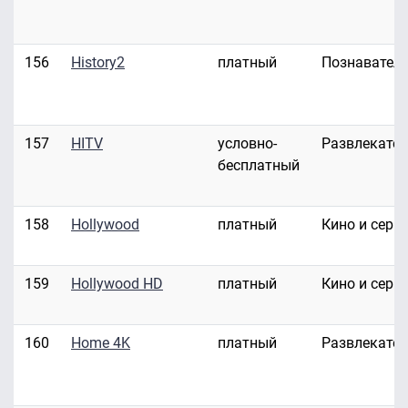
156
History2
платный
Познавател
157
HITV
условно-
Развлекате
бесплатный
158
Hollywood
платный
Кино и сери
159
Hollywood HD
платный
Кино и сери
160
Home 4K
платный
Развлекате