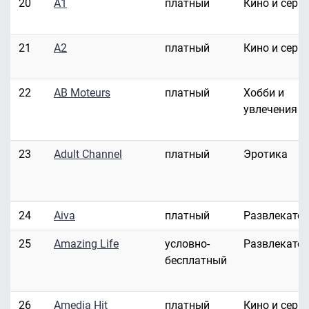
20
A1
платный
Кино и сери
21
A2
платный
Кино и сери
22
AB Moteurs
платный
Хобби и
увлечения
23
Adult Channel
платный
Эротика
24
Aiva
платный
Развлекате
25
Amazing Life
условно-
Развлекате
бесплатный
26
Amedia Hit
платный
Кино и сери