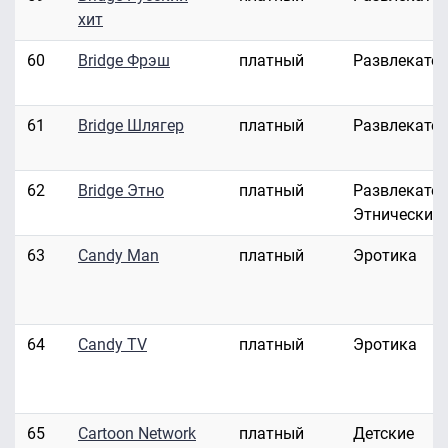
хит
60
Bridge Фрэш
платный
Развлекате
61
Bridge Шлягер
платный
Развлекате
62
Bridge Этно
платный
Развлекател
Этнические
63
Candy Man
платный
Эротика
64
Candy TV
платный
Эротика
65
Cartoon Network
платный
Детские