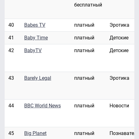
бесплатный
40
Babes TV
платный
Эротика
41
Baby Time
платный
Детские
42
BabyTV
платный
Детские
43
Barely Legal
платный
Эротика
44
BBC World News
платный
Новости
45
Big Planet
платный
Познавател