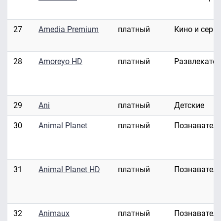
27
Amedia Premium
платный
Кино и сери
28
Amoreyo HD
платный
Развлекате
29
Ani
платный
Детские
30
Animal Planet
платный
Познавател
31
Animal Planet HD
платный
Познавател
32
Animaux
платный
Познавател