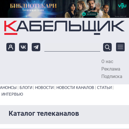
Перейти к основному содержанию
О нас
To
Реклама
Подписка
Primary links bottom
АНОНСЫ
БЛОГИ
НОВОСТИ
НОВОСТИ КАНАЛОВ
СТАТЬИ
ИНТЕРВЬЮ
Каталог телеканалов