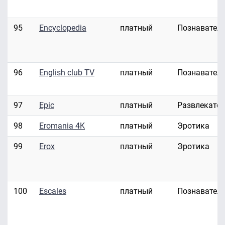
95
Encyclopedia
платный
Познавател
96
English club TV
платный
Познавател
97
Epic
платный
Развлекате
98
Eromania 4K
платный
Эротика
99
Erox
платный
Эротика
100
Escales
платный
Познавател