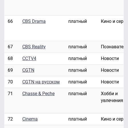
66
CBS Drama
платный
Кино и сери
67
CBS Reality
платный
Познавател
68
CCTV4
платный
Новости
69
CGTN
платный
Новости
70
CGTN на русском
платный
Новости
71
Chasse & Peche
платный
Хобби и
увлечения
72
Cinema
платный
Кино и сери