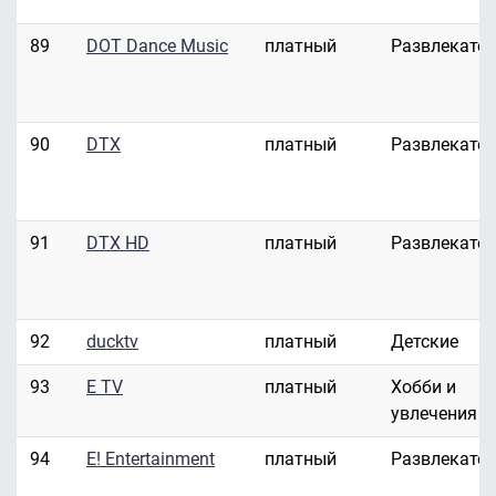
89
DOT Dance Music
платный
Развлекате
90
DTX
платный
Развлекате
91
DTX HD
платный
Развлекате
92
ducktv
платный
Детские
93
E TV
платный
Хобби и
увлечения
94
E! Entertainment
платный
Развлекате