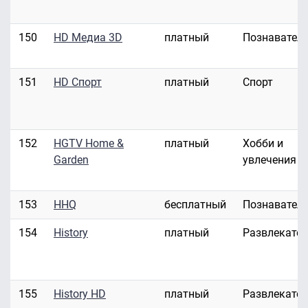
150
HD Медиа 3D
платный
Познавател
151
HD Спорт
платный
Спорт
152
HGTV Home &
платный
Хобби и
Garden
увлечения
153
HHQ
бесплатный
Познавател
154
History
платный
Развлекате
155
History HD
платный
Развлекате