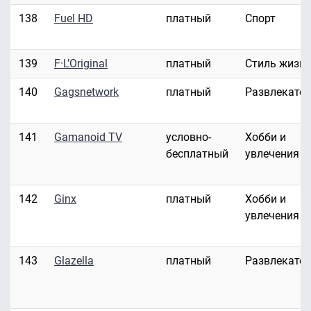
138
Fuel HD
платный
Спорт
139
F·L’Original
платный
Стиль жизн
140
Gagsnetwork
платный
Развлекате
141
Gamanoid TV
условно-
Хобби и
бесплатный
увлечения
142
Ginx
платный
Хобби и
увлечения
143
Glazella
платный
Развлекате