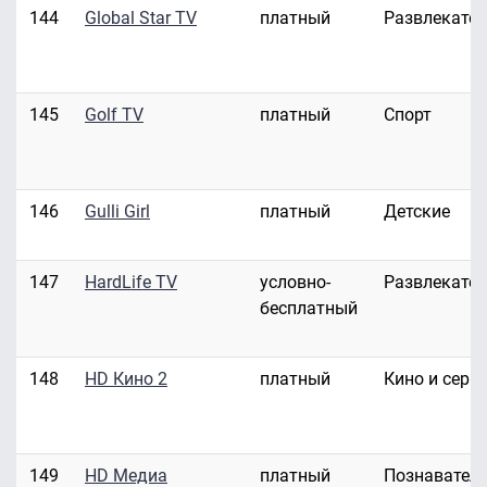
144
Global Star TV
платный
Развлекате
145
Golf TV
платный
Спорт
146
Gulli Girl
платный
Детские
147
HardLife TV
условно-
Развлекате
бесплатный
148
HD Кино 2
платный
Кино и сери
149
HD Медиа
платный
Познавател