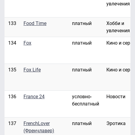
увлечения
133
Food Time
платный
Хобби и
увлечения
134
Fox
платный
Кино и сери
135
Fox Life
платный
Кино и сери
136
France 24
условно-
Новости
бесплатный
137
FrenchLover
платный
Эротика
(Френчлавер)