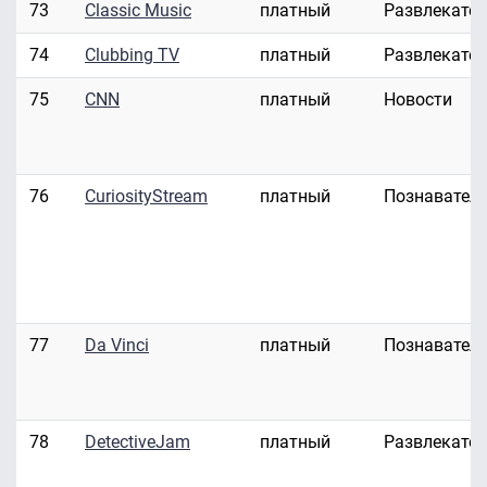
73
Classic Music
платный
Развлекате
74
Clubbing TV
платный
Развлекате
75
CNN
платный
Новости
76
CuriosityStream
платный
Познавател
77
Da Vinci
платный
Познавател
78
DetectiveJam
платный
Развлекате