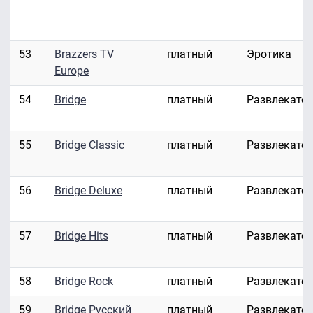
53
Brazzers TV
платный
Эротика
Europe
54
Bridge
платный
Развлекате
55
Bridge Classic
платный
Развлекате
56
Bridge Deluxe
платный
Развлекате
57
Bridge Hits
платный
Развлекате
58
Bridge Rock
платный
Развлекате
59
Bridge Русский
платный
Развлекате