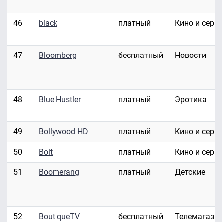
46
black
платный
Кино и сери
47
Bloomberg
бесплатный
Новости
48
Blue Hustler
платный
Эротика
49
Bollywood HD
платный
Кино и сери
50
Bolt
платный
Кино и сери
51
Boomerang
платный
Детские
52
BoutiqueTV
бесплатный
Телемагази