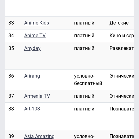
33
Anime Kids
платный
Детские
34
Anime TV
платный
Кино и сери
35
Anyday
платный
Развлекате
36
Arirang
условно-
Этнические
бесплатный
37
Armenia TV
платный
Этнические
38
Art-108
платный
Познавател
39
Asia Amazing
условно-
Познавател