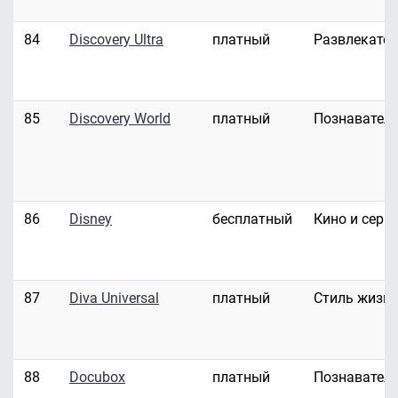
84
Discovery Ultra
платный
Развлекате
85
Discovery World
платный
Познавател
86
Disney
бесплатный
Кино и сери
87
Diva Universal
платный
Стиль жизн
88
Docubox
платный
Познавател