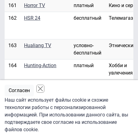
161
Horror TV
платный
Кино и сери
162
HSR 24
бесплатный
Телемагази
163
Hualiang TV
условно-
Этнические
бесплатный
164
Hunting-Action
платный
Хобби и
увлечения
165
Hustler HD/3D
платный
Эротика
Согласен
166
Hustler TV
платный
Эротика
Наш сайт использует файлы cookie и схожие
технологии работы с персонализированной
167
ID Investigation
платный
Развлекате
информацией. При использовании данного сайта, вы
Discovery
подтверждаете свое согласие на использование
файлов cookie.