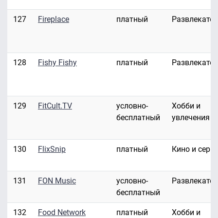
127
Fireplace
платный
Развлекате
128
Fishy Fishy
платный
Развлекате
129
FitCult.TV
условно-
Хобби и
бесплатный
увлечения
130
FlixSnip
платный
Кино и сери
131
FON Music
условно-
Развлекате
бесплатный
132
Food Network
платный
Хобби и