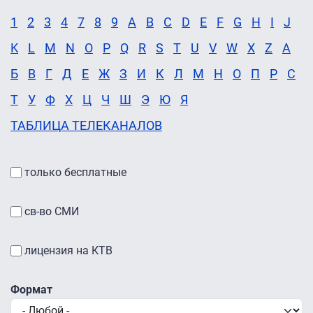
1
2
3
4
7
8
9
A
B
C
D
E
F
G
H
I
J
K
L
M
N
O
P
Q
R
S
T
U
V
W
X
Z
А
Б
В
Г
Д
Е
Ж
З
И
К
Л
М
Н
О
П
Р
С
Т
У
Ф
Х
Ц
Ч
Ш
Э
Ю
Я
ТАБЛИЦА ТЕЛЕКАНАЛОВ
только бесплатные
св-во СМИ
лицензия на КТВ
Формат