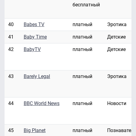
бесплатный
40
Babes TV
платный
Эротика
41
Baby Time
платный
Детские
42
BabyTV
платный
Детские
43
Barely Legal
платный
Эротика
44
BBC World News
платный
Новости
45
Big Planet
платный
Познавател