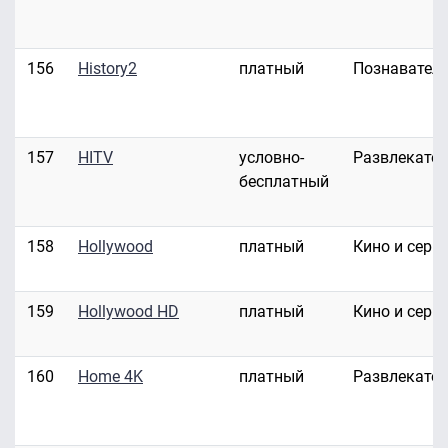
156
History2
платный
Познавател
157
HITV
условно-
Развлекате
бесплатный
158
Hollywood
платный
Кино и сери
159
Hollywood HD
платный
Кино и сери
160
Home 4K
платный
Развлекате