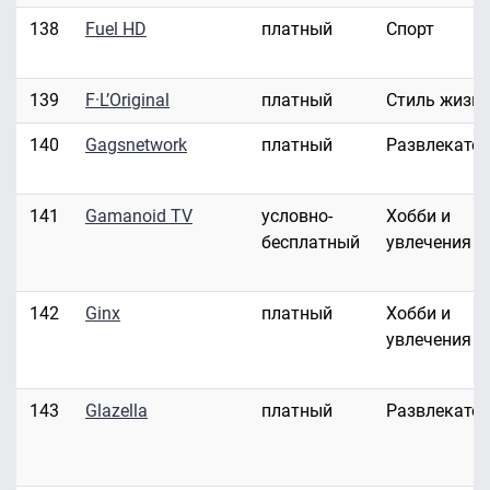
138
Fuel HD
платный
Спорт
139
F·L’Original
платный
Стиль жизн
140
Gagsnetwork
платный
Развлекате
141
Gamanoid TV
условно-
Хобби и
бесплатный
увлечения
142
Ginx
платный
Хобби и
увлечения
143
Glazella
платный
Развлекате