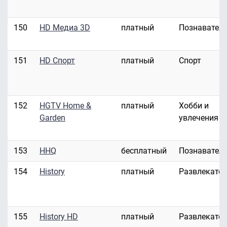
150
HD Медиа 3D
платный
Познавател
151
HD Спорт
платный
Спорт
152
HGTV Home &
платный
Хобби и
Garden
увлечения
153
HHQ
бесплатный
Познавател
154
History
платный
Развлекате
155
History HD
платный
Развлекате