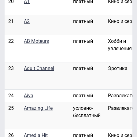
20
A1
платный
Кино и сери
21
A2
платный
Кино и сери
22
AB Moteurs
платный
Хобби и
увлечения
23
Adult Channel
платный
Эротика
24
Aiva
платный
Развлекате
25
Amazing Life
условно-
Развлекате
бесплатный
26
Amedia Hit
платный
Кино и сери