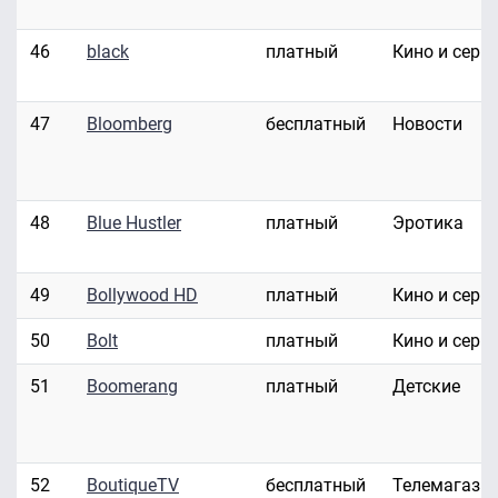
46
black
платный
Кино и сери
47
Bloomberg
бесплатный
Новости
48
Blue Hustler
платный
Эротика
49
Bollywood HD
платный
Кино и сери
50
Bolt
платный
Кино и сери
51
Boomerang
платный
Детские
52
BoutiqueTV
бесплатный
Телемагази