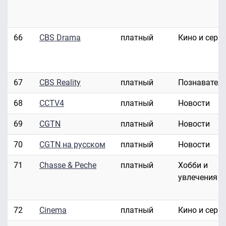
66
CBS Drama
платный
Кино и сери
67
CBS Reality
платный
Познавател
68
CCTV4
платный
Новости
69
CGTN
платный
Новости
70
CGTN на русском
платный
Новости
71
Chasse & Peche
платный
Хобби и
увлечения
72
Cinema
платный
Кино и сери