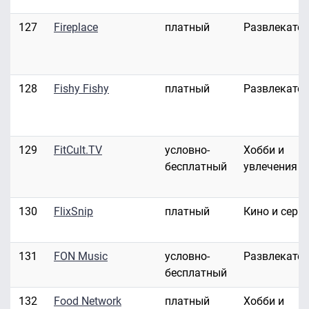
127
Fireplace
платный
Развлекате
128
Fishy Fishy
платный
Развлекате
129
FitCult.TV
условно-
Хобби и
бесплатный
увлечения
130
FlixSnip
платный
Кино и сери
131
FON Music
условно-
Развлекате
бесплатный
132
Food Network
платный
Хобби и