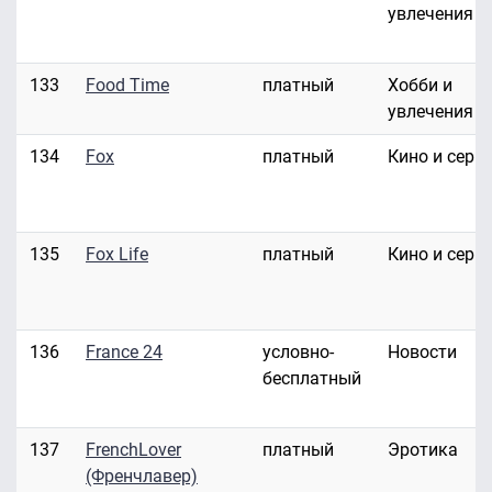
увлечения
133
Food Time
платный
Хобби и
увлечения
134
Fox
платный
Кино и сери
135
Fox Life
платный
Кино и сери
136
France 24
условно-
Новости
бесплатный
137
FrenchLover
платный
Эротика
(Френчлавер)