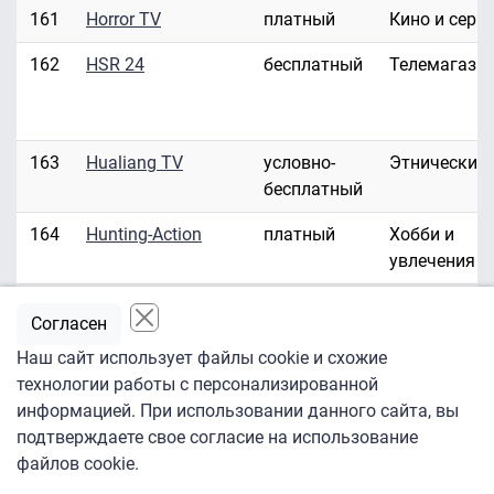
161
Horror TV
платный
Кино и сери
162
HSR 24
бесплатный
Телемагази
163
Hualiang TV
условно-
Этнические
бесплатный
164
Hunting-Action
платный
Хобби и
увлечения
165
Hustler HD/3D
платный
Эротика
Согласен
166
Hustler TV
платный
Эротика
Наш сайт использует файлы cookie и схожие
технологии работы с персонализированной
167
ID Investigation
платный
Развлекате
информацией. При использовании данного сайта, вы
Discovery
подтверждаете свое согласие на использование
файлов cookie.