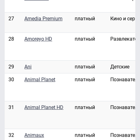
27
Amedia Premium
платный
Кино и сери
28
Amoreyo HD
платный
Развлекате
29
Ani
платный
Детские
30
Animal Planet
платный
Познавател
31
Animal Planet HD
платный
Познавател
32
Animaux
платный
Познавател