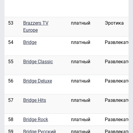
53
Brazzers TV
платный
Эротика
Europe
54
Bridge
платный
Развлекате
55
Bridge Classic
платный
Развлекате
56
Bridge Deluxe
платный
Развлекате
57
Bridge Hits
платный
Развлекате
58
Bridge Rock
платный
Развлекате
59
Bridge Русский
платный
Развлекате