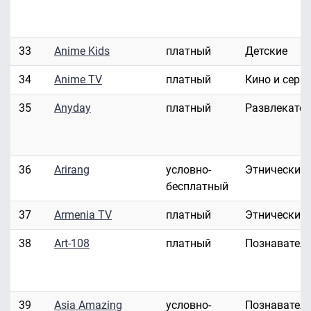
33
Anime Kids
платный
Детские
34
Anime TV
платный
Кино и сери
35
Anyday
платный
Развлекате
36
Arirang
условно-
Этнические
бесплатный
37
Armenia TV
платный
Этнические
38
Art-108
платный
Познавател
39
Asia Amazing
условно-
Познавател