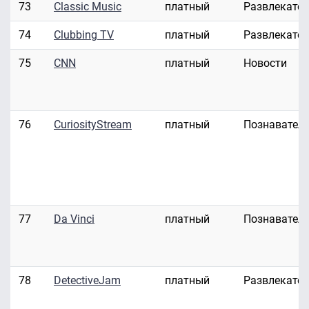
73
Classic Music
платный
Развлекате
74
Clubbing TV
платный
Развлекате
75
CNN
платный
Новости
76
CuriosityStream
платный
Познавател
77
Da Vinci
платный
Познавател
78
DetectiveJam
платный
Развлекате