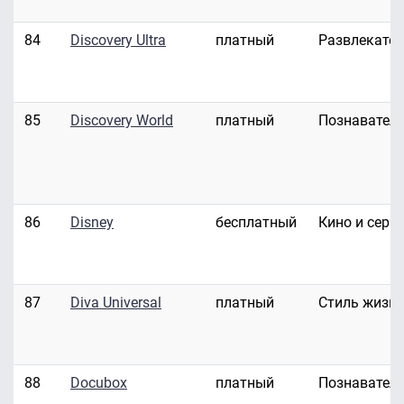
84
Discovery Ultra
платный
Развлекате
85
Discovery World
платный
Познавател
86
Disney
бесплатный
Кино и сери
87
Diva Universal
платный
Стиль жизн
88
Docubox
платный
Познавател