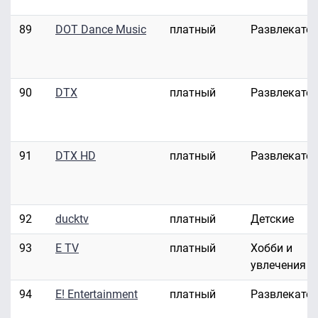
89
DOT Dance Music
платный
Развлекате
90
DTX
платный
Развлекате
91
DTX HD
платный
Развлекате
92
ducktv
платный
Детские
93
E TV
платный
Хобби и
увлечения
94
E! Entertainment
платный
Развлекате