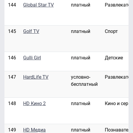
144
Global Star TV
платный
Развлекате
145
Golf TV
платный
Спорт
146
Gulli Girl
платный
Детские
147
HardLife TV
условно-
Развлекате
бесплатный
148
HD Кино 2
платный
Кино и сери
149
HD Медиа
платный
Познавател