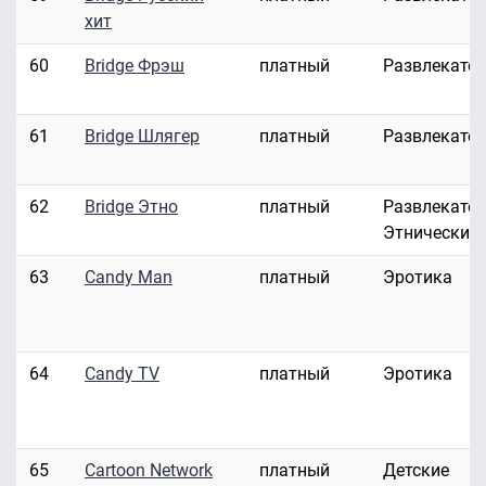
хит
60
Bridge Фрэш
платный
Развлекате
61
Bridge Шлягер
платный
Развлекате
62
Bridge Этно
платный
Развлекател
Этнические
63
Candy Man
платный
Эротика
64
Candy TV
платный
Эротика
65
Cartoon Network
платный
Детские