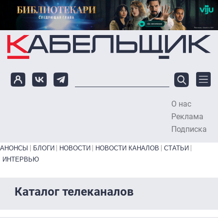
Перейти к основному содержанию
О нас
To
Реклама
Подписка
Primary links bottom
АНОНСЫ
БЛОГИ
НОВОСТИ
НОВОСТИ КАНАЛОВ
СТАТЬИ
ИНТЕРВЬЮ
Каталог телеканалов