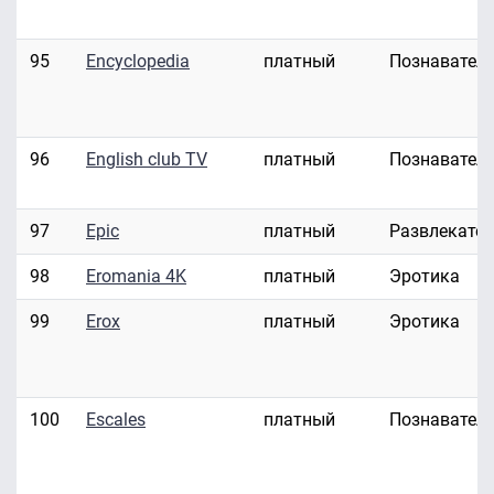
95
Encyclopedia
платный
Познавател
96
English club TV
платный
Познавател
97
Epic
платный
Развлекате
98
Eromania 4K
платный
Эротика
99
Erox
платный
Эротика
100
Escales
платный
Познавател