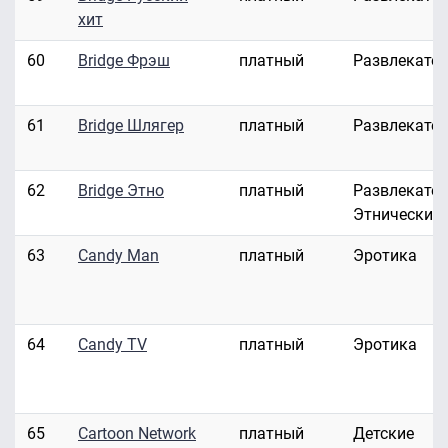
хит
60
Bridge Фрэш
платный
Развлекате
61
Bridge Шлягер
платный
Развлекате
62
Bridge Этно
платный
Развлекател
Этнические
63
Candy Man
платный
Эротика
64
Candy TV
платный
Эротика
65
Cartoon Network
платный
Детские