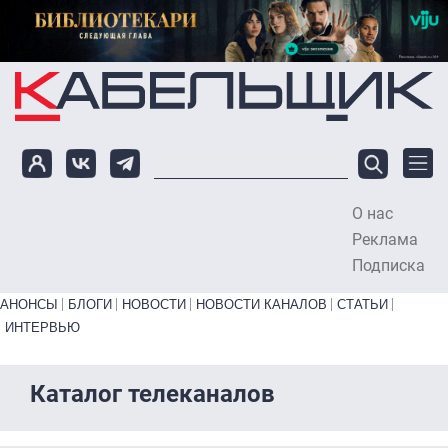
Перейти к основному содержанию
О нас
To
Реклама
Подписка
Primary links bottom
АНОНСЫ
БЛОГИ
НОВОСТИ
НОВОСТИ КАНАЛОВ
СТАТЬИ
ИНТЕРВЬЮ
Каталог телеканалов