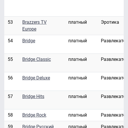
53
Brazzers TV
платный
Эротика
Europe
54
Bridge
платный
Развлекате
55
Bridge Classic
платный
Развлекате
56
Bridge Deluxe
платный
Развлекате
57
Bridge Hits
платный
Развлекате
58
Bridge Rock
платный
Развлекате
59
Bridge Русский
платный
Развлекате