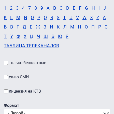
1
2
3
4
7
8
9
A
B
C
D
E
F
G
H
I
J
K
L
M
N
O
P
Q
R
S
T
U
V
W
X
Z
А
Б
В
Г
Д
Е
Ж
З
И
К
Л
М
Н
О
П
Р
С
Т
У
Ф
Х
Ц
Ч
Ш
Э
Ю
Я
ТАБЛИЦА ТЕЛЕКАНАЛОВ
только бесплатные
св-во СМИ
лицензия на КТВ
Формат