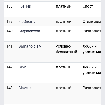
138
Fuel HD
платный
Спорт
139
F·L’Original
платный
Стиль жизн
140
Gagsnetwork
платный
Развлекате
141
Gamanoid TV
условно-
Хобби и
бесплатный
увлечения
142
Ginx
платный
Хобби и
увлечения
143
Glazella
платный
Развлекате