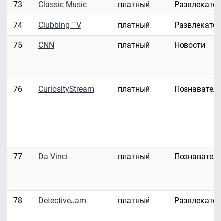
73
Classic Music
платный
Развлекате
74
Clubbing TV
платный
Развлекате
75
CNN
платный
Новости
76
CuriosityStream
платный
Познавател
77
Da Vinci
платный
Познавател
78
DetectiveJam
платный
Развлекате