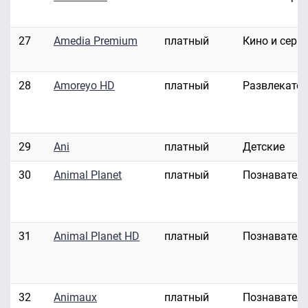
27
Amedia Premium
платный
Кино и сери
28
Amoreyo HD
платный
Развлекате
29
Ani
платный
Детские
30
Animal Planet
платный
Познавател
31
Animal Planet HD
платный
Познавател
32
Animaux
платный
Познавател