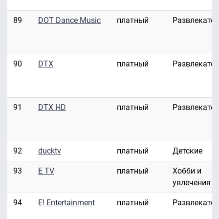
89
DOT Dance Music
платный
Развлекате
90
DTX
платный
Развлекате
91
DTX HD
платный
Развлекате
92
ducktv
платный
Детские
93
E TV
платный
Хобби и
увлечения
94
E! Entertainment
платный
Развлекате