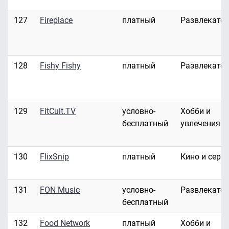
127
Fireplace
платный
Развлекате
128
Fishy Fishy
платный
Развлекате
129
FitCult.TV
условно-
Хобби и
бесплатный
увлечения
130
FlixSnip
платный
Кино и сери
131
FON Music
условно-
Развлекате
бесплатный
132
Food Network
платный
Хобби и