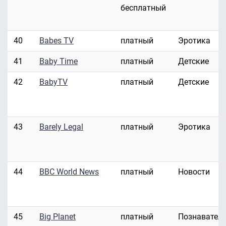
бесплатный
40
Babes TV
платный
Эротика
41
Baby Time
платный
Детские
42
BabyTV
платный
Детские
43
Barely Legal
платный
Эротика
44
BBC World News
платный
Новости
45
Big Planet
платный
Познавател