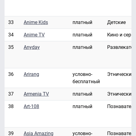
33
Anime Kids
платный
Детские
34
Anime TV
платный
Кино и сери
35
Anyday
платный
Развлекате
36
Arirang
условно-
Этнические
бесплатный
37
Armenia TV
платный
Этнические
38
Art-108
платный
Познавател
39
Asia Amazing
условно-
Познавател