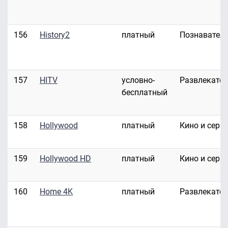
156
History2
платный
Познавател
157
HITV
условно-
Развлекате
бесплатный
158
Hollywood
платный
Кино и сери
159
Hollywood HD
платный
Кино и сери
160
Home 4K
платный
Развлекате