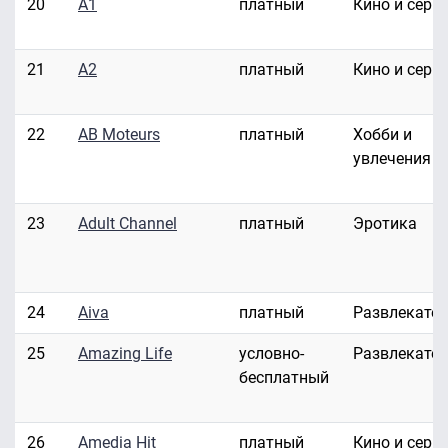
20
A1
платный
Кино и сери
21
A2
платный
Кино и сери
22
AB Moteurs
платный
Хобби и
увлечения
23
Adult Channel
платный
Эротика
24
Aiva
платный
Развлекате
25
Amazing Life
условно-
Развлекате
бесплатный
26
Amedia Hit
платный
Кино и сери