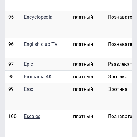
95
Encyclopedia
платный
Познавател
96
English club TV
платный
Познавател
97
Epic
платный
Развлекате
98
Eromania 4K
платный
Эротика
99
Erox
платный
Эротика
100
Escales
платный
Познавател