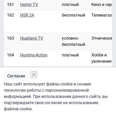
161
Horror TV
платный
Кино и сери
162
HSR 24
бесплатный
Телемагази
163
Hualiang TV
условно-
Этнические
бесплатный
164
Hunting-Action
платный
Хобби и
увлечения
165
Hustler HD/3D
платный
Эротика
Согласен
166
Hustler TV
платный
Эротика
Наш сайт использует файлы cookie и схожие
технологии работы с персонализированной
167
ID Investigation
платный
Развлекате
информацией. При использовании данного сайта, вы
Discovery
подтверждаете свое согласие на использование
файлов cookie.