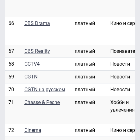
66
CBS Drama
платный
Кино и сери
67
CBS Reality
платный
Познавател
68
CCTV4
платный
Новости
69
CGTN
платный
Новости
70
CGTN на русском
платный
Новости
71
Chasse & Peche
платный
Хобби и
увлечения
72
Cinema
платный
Кино и сери