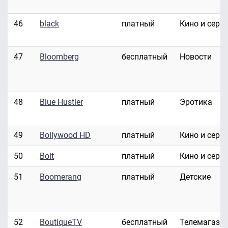
46
black
платный
Кино и сери
47
Bloomberg
бесплатный
Новости
48
Blue Hustler
платный
Эротика
49
Bollywood HD
платный
Кино и сери
50
Bolt
платный
Кино и сери
51
Boomerang
платный
Детские
52
BoutiqueTV
бесплатный
Телемагази