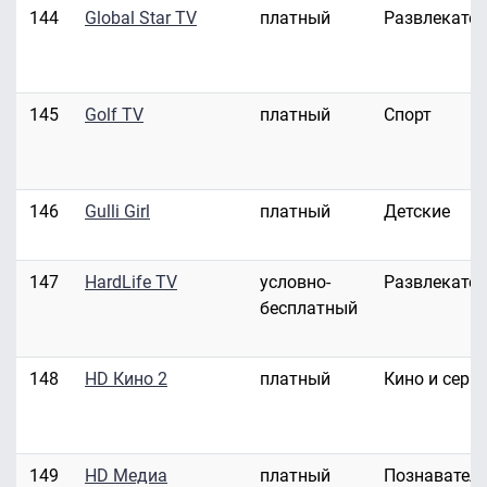
144
Global Star TV
платный
Развлекате
145
Golf TV
платный
Спорт
146
Gulli Girl
платный
Детские
147
HardLife TV
условно-
Развлекате
бесплатный
148
HD Кино 2
платный
Кино и сери
149
HD Медиа
платный
Познавател