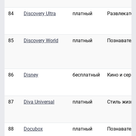
84
Discovery Ultra
платный
Развлекате
85
Discovery World
платный
Познавател
86
Disney
бесплатный
Кино и сери
87
Diva Universal
платный
Стиль жизн
88
Docubox
платный
Познавател