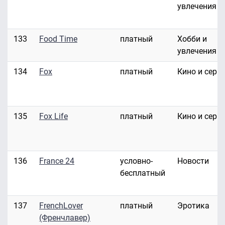
увлечения
133
Food Time
платный
Хобби и
увлечения
134
Fox
платный
Кино и сери
135
Fox Life
платный
Кино и сери
136
France 24
условно-
Новости
бесплатный
137
FrenchLover
платный
Эротика
(Френчлавер)