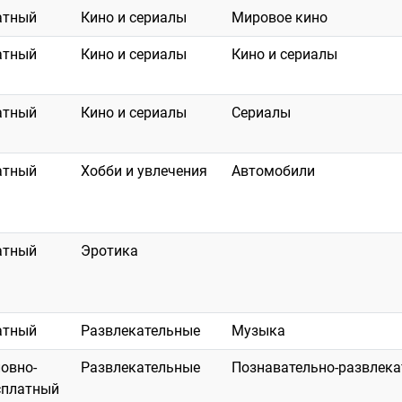
атный
Кино и сериалы
Мировое кино
атный
Кино и сериалы
Кино и сериалы
атный
Кино и сериалы
Сериалы
атный
Хобби и увлечения
Автомобили
атный
Эротика
атный
Развлекательные
Музыка
ловно-
Развлекательные
Познавательно-развлек
сплатный