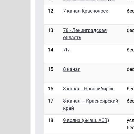
12
7 канал Красноярск
бе
13
78 - Ленинградская
бе
область
14
7tv
бе
15
8 канал
бе
16
8 канал - Новосибирск
бе
17
8 канал – Красноярский
бе
край
18
9 волна (бывш. АСВ)
ус
бе