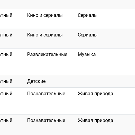
атный
Кино и сериалы
Сериалы
атный
Кино и сериалы
Сериалы
атный
Развлекательные
Музыка
атный
Детские
атный
Познавательные
Живая природа
атный
Познавательные
Живая природа