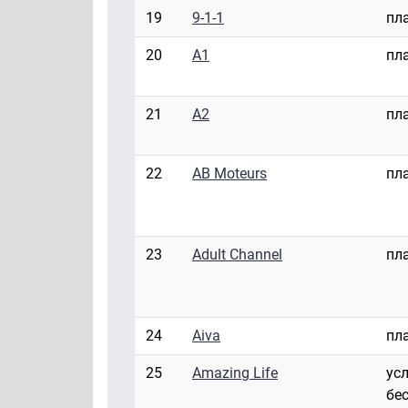
19
9-1-1
пл
20
A1
пл
21
A2
пл
22
AB Moteurs
пл
23
Adult Channel
пл
24
Aiva
пл
25
Amazing Life
ус
бе