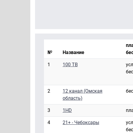
пла
№
Название
бе
1
100 ТВ
ус
бе
2
12 канал (Омская
бе
область)
3
1HD
пл
4
21+ - Чебоксары
ус
бе