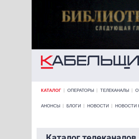
Перейти к основному содержанию
Primary links
КАТАЛОГ
ОПЕРАТОРЫ
ТЕЛЕКАНАЛЫ
О
Primary links bottom
АНОНСЫ
БЛОГИ
НОВОСТИ
НОВОСТИ 
Каталог телеканалов