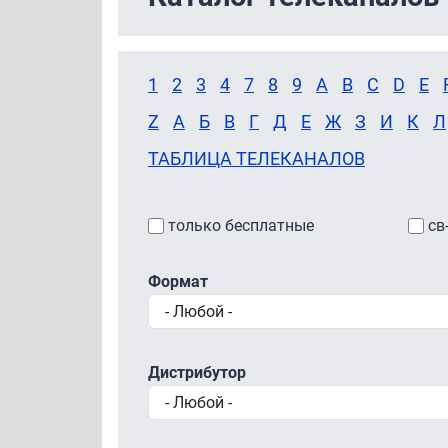
1
2
3
4
7
8
9
A
B
C
D
E
Z
А
Б
В
Г
Д
Е
Ж
З
И
К
Л
ТАБЛИЦА ТЕЛЕКАНАЛОВ
только бесплатные
св
Формат
Дистрибутор