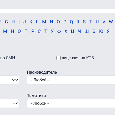
F
G
H
I
J
K
L
M
N
O
P
Q
R
S
T
U
V
W
М
Н
О
П
Р
С
Т
У
Ф
Х
Ц
Ч
Ш
Э
Ю
Я
-во СМИ
лицензия на КТВ
Производитель
Тематика