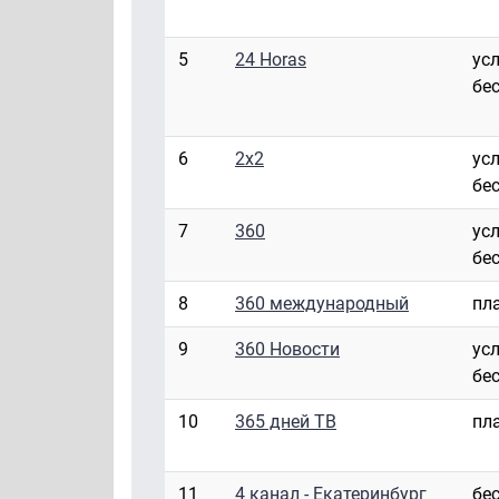
5
24 Horas
ус
бе
6
2x2
ус
бе
7
360
ус
бе
8
360 международный
пл
9
360 Новости
ус
бе
10
365 дней ТВ
пл
11
4 канал - Екатеринбург
бе