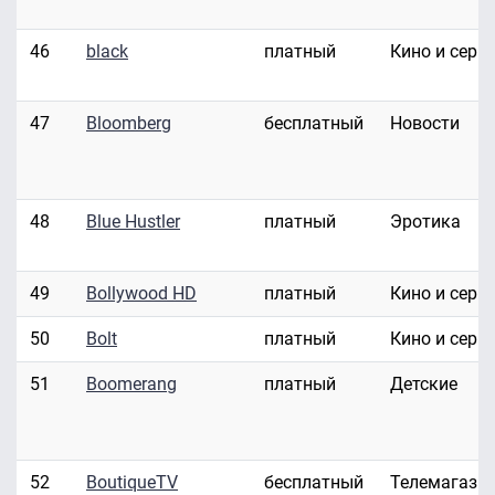
46
black
платный
Кино и сери
47
Bloomberg
бесплатный
Новости
48
Blue Hustler
платный
Эротика
49
Bollywood HD
платный
Кино и сери
50
Bolt
платный
Кино и сери
51
Boomerang
платный
Детские
52
BoutiqueTV
бесплатный
Телемагази