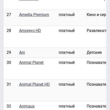
27
Amedia Premium
платный
Кино и сери
28
Amoreyo HD
платный
Развлекате
29
Ani
платный
Детские
30
Animal Planet
платный
Познавател
31
Animal Planet HD
платный
Познавател
32
Animaux
платный
Познавател