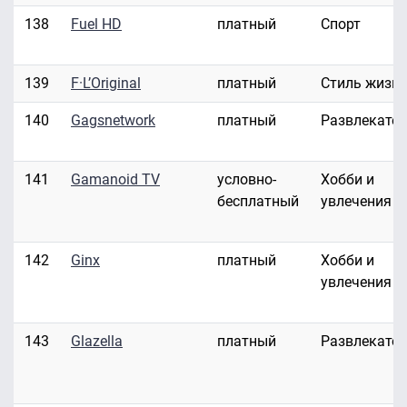
138
Fuel HD
платный
Спорт
139
F·L’Original
платный
Стиль жизн
140
Gagsnetwork
платный
Развлекате
141
Gamanoid TV
условно-
Хобби и
бесплатный
увлечения
142
Ginx
платный
Хобби и
увлечения
143
Glazella
платный
Развлекате