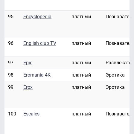
95
Encyclopedia
платный
Познавател
96
English club TV
платный
Познавател
97
Epic
платный
Развлекате
98
Eromania 4K
платный
Эротика
99
Erox
платный
Эротика
100
Escales
платный
Познавател