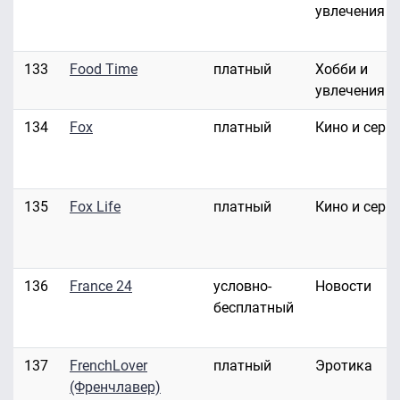
увлечения
133
Food Time
платный
Хобби и
увлечения
134
Fox
платный
Кино и сери
135
Fox Life
платный
Кино и сери
136
France 24
условно-
Новости
бесплатный
137
FrenchLover
платный
Эротика
(Френчлавер)