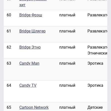
хит
60
Bridge Фрэш
платный
Развлекате
61
Bridge Шлягер
платный
Развлекате
62
Bridge Этно
платный
Развлекател
Этнические
63
Candy Man
платный
Эротика
64
Candy TV
платный
Эротика
65
Cartoon Network
платный
Детские