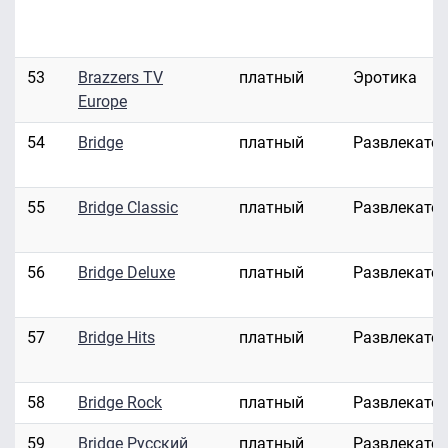
53
Brazzers TV
платный
Эротика
Europe
54
Bridge
платный
Развлекате
55
Bridge Classic
платный
Развлекате
56
Bridge Deluxe
платный
Развлекате
57
Bridge Hits
платный
Развлекате
58
Bridge Rock
платный
Развлекате
59
Bridge Русский
платный
Развлекате