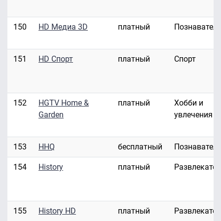
150
HD Медиа 3D
платный
Познавател
151
HD Спорт
платный
Спорт
152
HGTV Home &
платный
Хобби и
Garden
увлечения
153
HHQ
бесплатный
Познавател
154
History
платный
Развлекате
155
History HD
платный
Развлекате