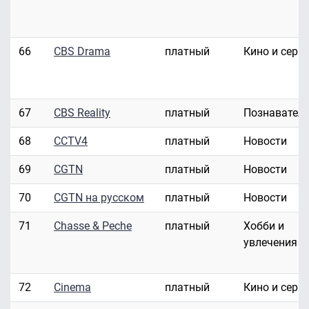
66
CBS Drama
платный
Кино и сери
67
CBS Reality
платный
Познавател
68
CCTV4
платный
Новости
69
CGTN
платный
Новости
70
CGTN на русском
платный
Новости
71
Chasse & Peche
платный
Хобби и
увлечения
72
Cinema
платный
Кино и сери