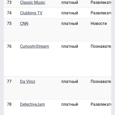
73
Classic Music
платный
Развлекате
74
Clubbing TV
платный
Развлекате
75
CNN
платный
Новости
76
CuriosityStream
платный
Познавател
77
Da Vinci
платный
Познавател
78
DetectiveJam
платный
Развлекате