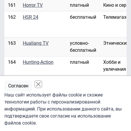
161
Horror TV
платный
Кино и сери
162
HSR 24
бесплатный
Телемагази
163
Hualiang TV
условно-
Этнические
бесплатный
164
Hunting-Action
платный
Хобби и
увлечения
165
Hustler HD/3D
платный
Эротика
Согласен
166
Hustler TV
платный
Эротика
Наш сайт использует файлы cookie и схожие
технологии работы с персонализированной
167
ID Investigation
платный
Развлекате
информацией. При использовании данного сайта, вы
Discovery
подтверждаете свое согласие на использование
файлов cookie.