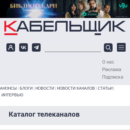
Перейти к основному содержанию
О нас
To
Реклама
Подписка
Primary links bottom
АНОНСЫ
БЛОГИ
НОВОСТИ
НОВОСТИ КАНАЛОВ
СТАТЬИ
ИНТЕРВЬЮ
Каталог телеканалов