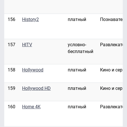
156
History2
платный
Познавател
157
HITV
условно-
Развлекате
бесплатный
158
Hollywood
платный
Кино и сери
159
Hollywood HD
платный
Кино и сери
160
Home 4K
платный
Развлекате