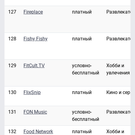
127
Fireplace
платный
Развлекате
128
Fishy Fishy
платный
Развлекате
129
FitCult.TV
условно-
Хобби и
бесплатный
увлечения
130
FlixSnip
платный
Кино и сери
131
FON Music
условно-
Развлекате
бесплатный
132
Food Network
платный
Хобби и