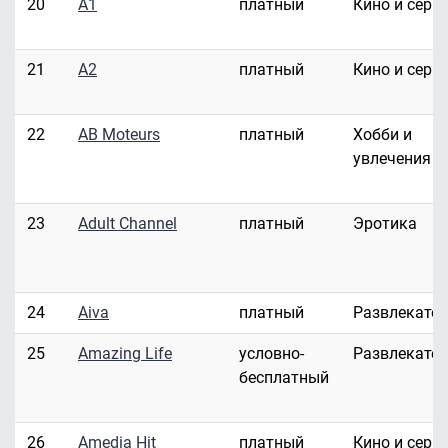
20
A1
платный
Кино и сери
21
A2
платный
Кино и сери
22
AB Moteurs
платный
Хобби и
увлечения
23
Adult Channel
платный
Эротика
24
Aiva
платный
Развлекате
25
Amazing Life
условно-
Развлекате
бесплатный
26
Amedia Hit
платный
Кино и сери