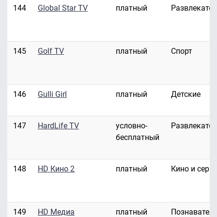
144
Global Star TV
платный
Развлекате
145
Golf TV
платный
Спорт
146
Gulli Girl
платный
Детские
147
HardLife TV
условно-
Развлекате
бесплатный
148
HD Кино 2
платный
Кино и сери
149
HD Медиа
платный
Познавател