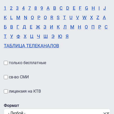
1
2
3
4
7
8
9
A
B
C
D
E
F
G
H
I
J
K
L
M
N
O
P
Q
R
S
T
U
V
W
X
Z
А
Б
В
Г
Д
Е
Ж
З
И
К
Л
М
Н
О
П
Р
С
Т
У
Ф
Х
Ц
Ч
Ш
Э
Ю
Я
ТАБЛИЦА ТЕЛЕКАНАЛОВ
только бесплатные
св-во СМИ
лицензия на КТВ
Формат