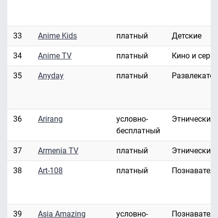
33
Anime Kids
платный
Детские
34
Anime TV
платный
Кино и сери
35
Anyday
платный
Развлекате
36
Arirang
условно-
Этнические
бесплатный
37
Armenia TV
платный
Этнические
38
Art-108
платный
Познавател
39
Asia Amazing
условно-
Познавател