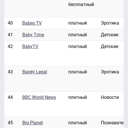
бесплатный
40
Babes TV
платный
Эротика
41
Baby Time
платный
Детские
42
BabyTV
платный
Детские
43
Barely Legal
платный
Эротика
44
BBC World News
платный
Новости
45
Big Planet
платный
Познавател