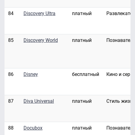
84
Discovery Ultra
платный
Развлекате
85
Discovery World
платный
Познавател
86
Disney
бесплатный
Кино и сери
87
Diva Universal
платный
Стиль жизн
88
Docubox
платный
Познавател