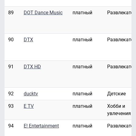
89
DOT Dance Music
платный
Развлекате
90
DTX
платный
Развлекате
91
DTX HD
платный
Развлекате
92
ducktv
платный
Детские
93
E TV
платный
Хобби и
увлечения
94
E! Entertainment
платный
Развлекате