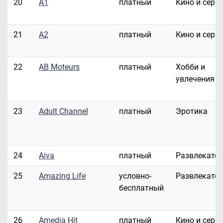
20
A1
платный
Кино и сери
21
A2
платный
Кино и сери
22
AB Moteurs
платный
Хобби и
увлечения
23
Adult Channel
платный
Эротика
24
Aiva
платный
Развлекате
25
Amazing Life
условно-
Развлекате
бесплатный
26
Amedia Hit
платный
Кино и сери