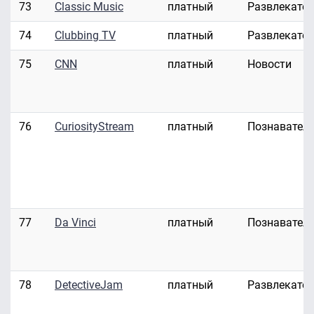
73
Classic Music
платный
Развлекате
74
Clubbing TV
платный
Развлекате
75
CNN
платный
Новости
76
CuriosityStream
платный
Познавател
77
Da Vinci
платный
Познавател
78
DetectiveJam
платный
Развлекате