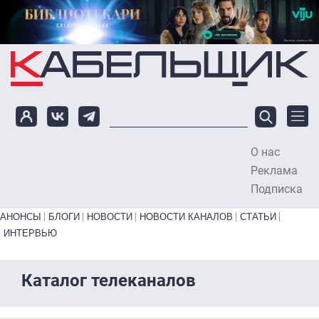
Перейти к основному содержанию
О нас
To
Реклама
Подписка
Primary links bottom
АНОНСЫ
БЛОГИ
НОВОСТИ
НОВОСТИ КАНАЛОВ
СТАТЬИ
ИНТЕРВЬЮ
Каталог телеканалов