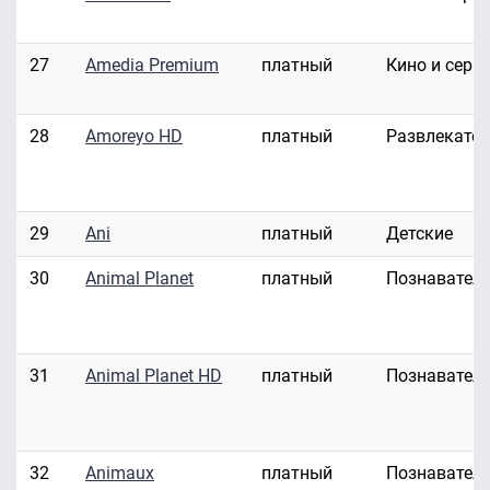
27
Amedia Premium
платный
Кино и сери
28
Amoreyo HD
платный
Развлекате
29
Ani
платный
Детские
30
Animal Planet
платный
Познавател
31
Animal Planet HD
платный
Познавател
32
Animaux
платный
Познавател