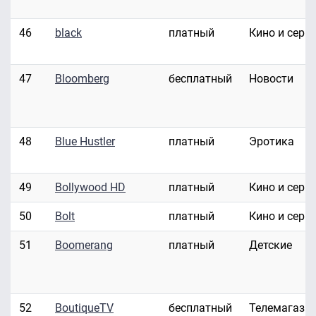
46
black
платный
Кино и сери
47
Bloomberg
бесплатный
Новости
48
Blue Hustler
платный
Эротика
49
Bollywood HD
платный
Кино и сери
50
Bolt
платный
Кино и сери
51
Boomerang
платный
Детские
52
BoutiqueTV
бесплатный
Телемагази