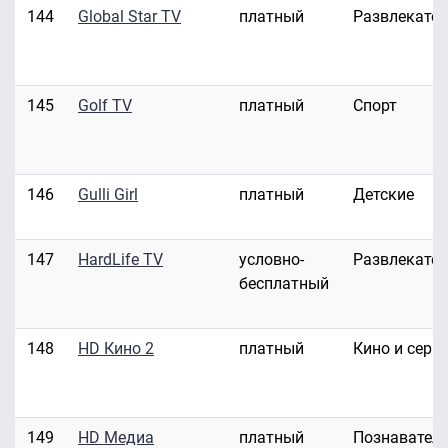
144
Global Star TV
платный
Развлекате
145
Golf TV
платный
Спорт
146
Gulli Girl
платный
Детские
147
HardLife TV
условно-
Развлекате
бесплатный
148
HD Кино 2
платный
Кино и сери
149
HD Медиа
платный
Познавател