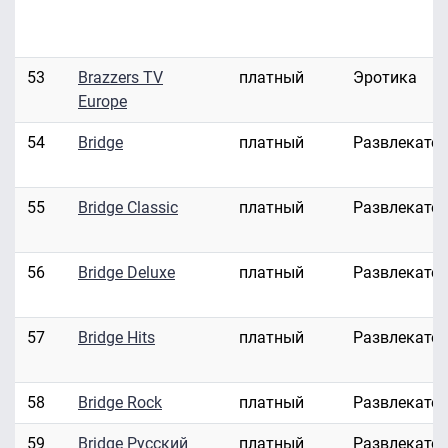
53
Brazzers TV
платный
Эротика
Europe
54
Bridge
платный
Развлекате
55
Bridge Classic
платный
Развлекате
56
Bridge Deluxe
платный
Развлекате
57
Bridge Hits
платный
Развлекате
58
Bridge Rock
платный
Развлекате
59
Bridge Русский
платный
Развлекате