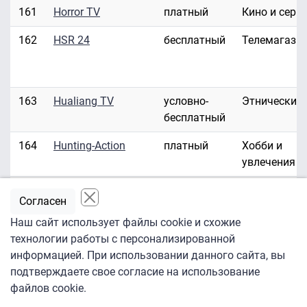
161
Horror TV
платный
Кино и сери
162
HSR 24
бесплатный
Телемагази
163
Hualiang TV
условно-
Этнические
бесплатный
164
Hunting-Action
платный
Хобби и
увлечения
165
Hustler HD/3D
платный
Эротика
Согласен
166
Hustler TV
платный
Эротика
Наш сайт использует файлы cookie и схожие
технологии работы с персонализированной
167
ID Investigation
платный
Развлекате
информацией. При использовании данного сайта, вы
Discovery
подтверждаете свое согласие на использование
файлов cookie.