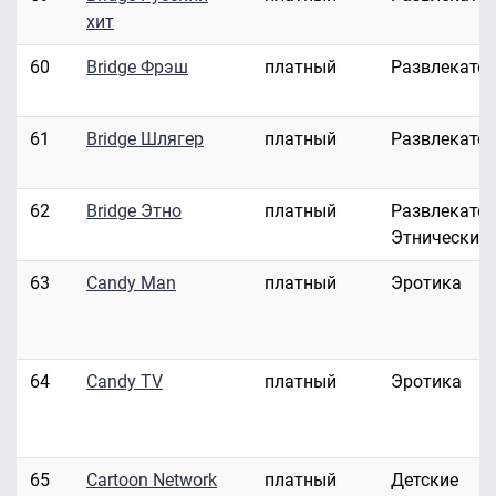
хит
60
Bridge Фрэш
платный
Развлекате
61
Bridge Шлягер
платный
Развлекате
62
Bridge Этно
платный
Развлекател
Этнические
63
Candy Man
платный
Эротика
64
Candy TV
платный
Эротика
65
Cartoon Network
платный
Детские