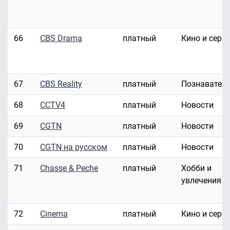
66
CBS Drama
платный
Кино и сери
67
CBS Reality
платный
Познавател
68
CCTV4
платный
Новости
69
CGTN
платный
Новости
70
CGTN на русском
платный
Новости
71
Chasse & Peche
платный
Хобби и
увлечения
72
Cinema
платный
Кино и сери