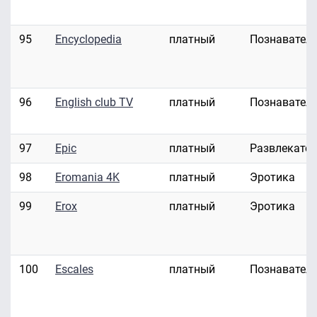
95
Encyclopedia
платный
Познавател
96
English club TV
платный
Познавател
97
Epic
платный
Развлекате
98
Eromania 4K
платный
Эротика
99
Erox
платный
Эротика
100
Escales
платный
Познавател