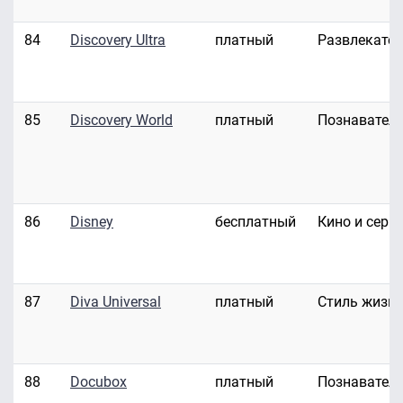
84
Discovery Ultra
платный
Развлекате
85
Discovery World
платный
Познавател
86
Disney
бесплатный
Кино и сери
87
Diva Universal
платный
Стиль жизн
88
Docubox
платный
Познавател