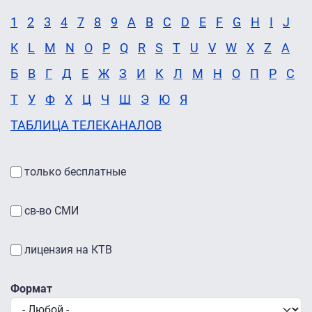
1
2
3
4
7
8
9
A
B
C
D
E
F
G
H
I
J
K
L
M
N
O
P
Q
R
S
T
U
V
W
X
Z
А
Б
В
Г
Д
Е
Ж
З
И
К
Л
М
Н
О
П
Р
С
Т
У
Ф
Х
Ц
Ч
Ш
Э
Ю
Я
ТАБЛИЦА ТЕЛЕКАНАЛОВ
только бесплатные
св-во СМИ
лицензия на КТВ
Формат