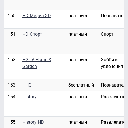
150
HD Медиа 3D
платный
Познавател
151
HD Спорт
платный
Спорт
152
HGTV Home &
платный
Хобби и
Garden
увлечения
153
HHQ
бесплатный
Познавател
154
History
платный
Развлекате
155
History HD
платный
Развлекате