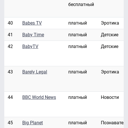
бесплатный
40
Babes TV
платный
Эротика
41
Baby Time
платный
Детские
42
BabyTV
платный
Детские
43
Barely Legal
платный
Эротика
44
BBC World News
платный
Новости
45
Big Planet
платный
Познавател