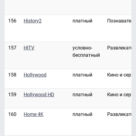
156
History2
платный
Познавател
157
HITV
условно-
Развлекате
бесплатный
158
Hollywood
платный
Кино и сери
159
Hollywood HD
платный
Кино и сери
160
Home 4K
платный
Развлекате