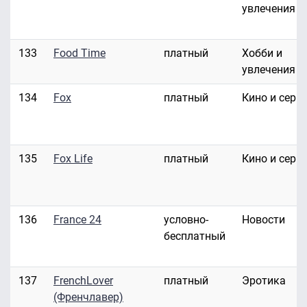
увлечения
133
Food Time
платный
Хобби и
увлечения
134
Fox
платный
Кино и сери
135
Fox Life
платный
Кино и сери
136
France 24
условно-
Новости
бесплатный
137
FrenchLover
платный
Эротика
(Френчлавер)