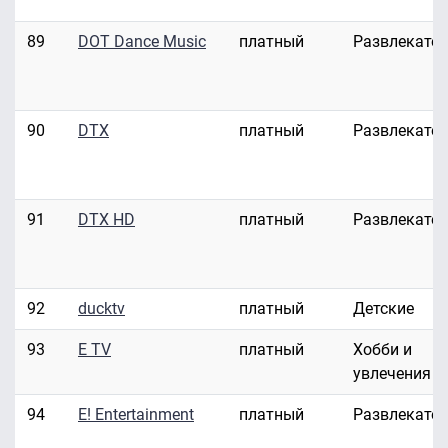
89
DOT Dance Music
платный
Развлекате
90
DTX
платный
Развлекате
91
DTX HD
платный
Развлекате
92
ducktv
платный
Детские
93
E TV
платный
Хобби и
увлечения
94
E! Entertainment
платный
Развлекате