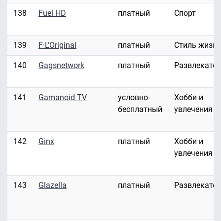
138
Fuel HD
платный
Спорт
139
F·L’Original
платный
Стиль жизн
140
Gagsnetwork
платный
Развлекате
141
Gamanoid TV
условно-
Хобби и
бесплатный
увлечения
142
Ginx
платный
Хобби и
увлечения
143
Glazella
платный
Развлекате