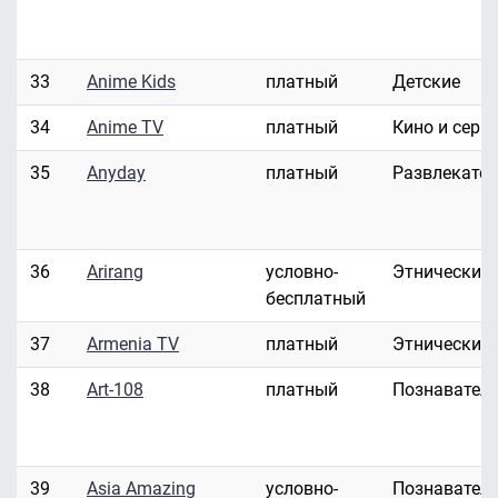
33
Anime Kids
платный
Детские
34
Anime TV
платный
Кино и сери
35
Anyday
платный
Развлекате
36
Arirang
условно-
Этнические
бесплатный
37
Armenia TV
платный
Этнические
38
Art-108
платный
Познавател
39
Asia Amazing
условно-
Познавател