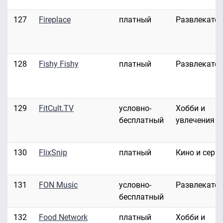
127
Fireplace
платный
Развлекате
128
Fishy Fishy
платный
Развлекате
129
FitCult.TV
условно-
Хобби и
бесплатный
увлечения
130
FlixSnip
платный
Кино и сери
131
FON Music
условно-
Развлекате
бесплатный
132
Food Network
платный
Хобби и