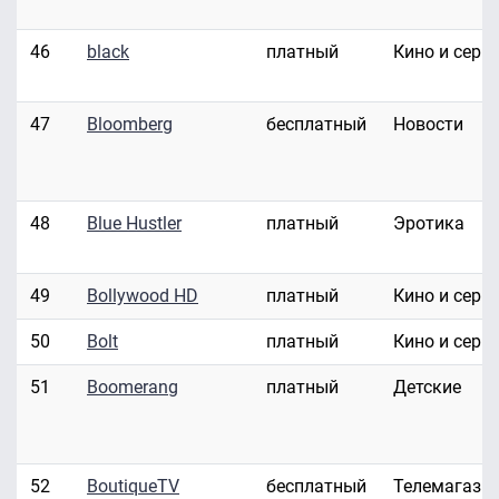
46
black
платный
Кино и сери
47
Bloomberg
бесплатный
Новости
48
Blue Hustler
платный
Эротика
49
Bollywood HD
платный
Кино и сери
50
Bolt
платный
Кино и сери
51
Boomerang
платный
Детские
52
BoutiqueTV
бесплатный
Телемагази