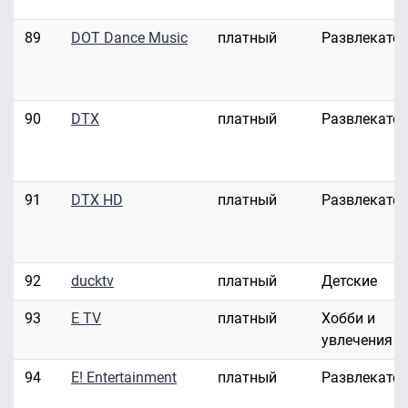
89
DOT Dance Music
платный
Развлекате
90
DTX
платный
Развлекате
91
DTX HD
платный
Развлекате
92
ducktv
платный
Детские
93
E TV
платный
Хобби и
увлечения
94
E! Entertainment
платный
Развлекате