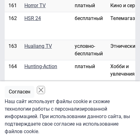
161
Horror TV
платный
Кино и сери
162
HSR 24
бесплатный
Телемагази
163
Hualiang TV
условно-
Этнические
бесплатный
164
Hunting-Action
платный
Хобби и
увлечения
165
Hustler HD/3D
платный
Эротика
Согласен
166
Hustler TV
платный
Эротика
Наш сайт использует файлы cookie и схожие
технологии работы с персонализированной
167
ID Investigation
платный
Развлекате
информацией. При использовании данного сайта, вы
Discovery
подтверждаете свое согласие на использование
файлов cookie.