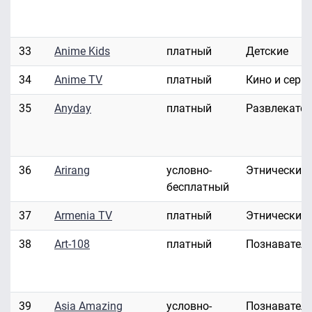
33
Anime Kids
платный
Детские
34
Anime TV
платный
Кино и сери
35
Anyday
платный
Развлекате
36
Arirang
условно-
Этнические
бесплатный
37
Armenia TV
платный
Этнические
38
Art-108
платный
Познавател
39
Asia Amazing
условно-
Познавател