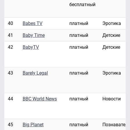
бесплатный
40
Babes TV
платный
Эротика
41
Baby Time
платный
Детские
42
BabyTV
платный
Детские
43
Barely Legal
платный
Эротика
44
BBC World News
платный
Новости
45
Big Planet
платный
Познавател