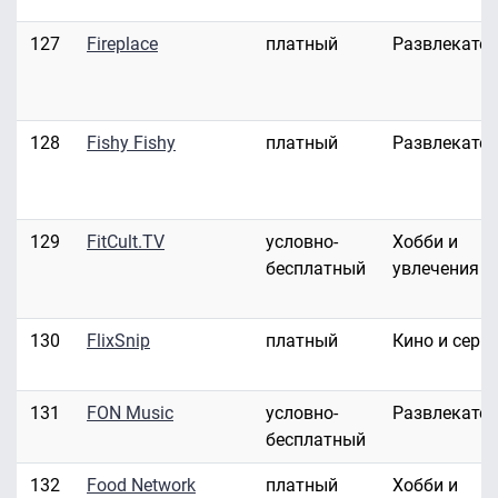
127
Fireplace
платный
Развлекате
128
Fishy Fishy
платный
Развлекате
129
FitCult.TV
условно-
Хобби и
бесплатный
увлечения
130
FlixSnip
платный
Кино и сери
131
FON Music
условно-
Развлекате
бесплатный
132
Food Network
платный
Хобби и