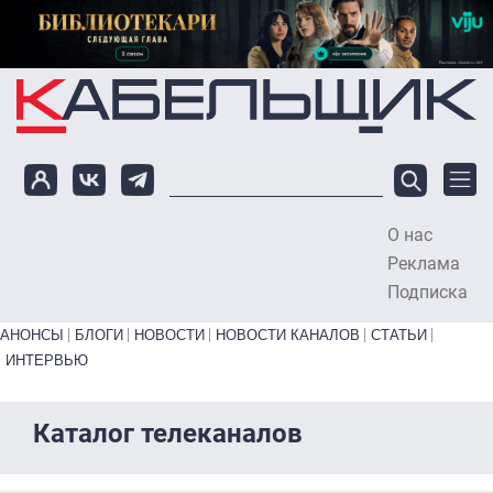
Перейти к основному содержанию
О нас
To
Реклама
Подписка
Primary links bottom
АНОНСЫ
БЛОГИ
НОВОСТИ
НОВОСТИ КАНАЛОВ
СТАТЬИ
ИНТЕРВЬЮ
Каталог телеканалов