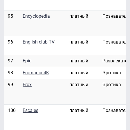
95
Encyclopedia
платный
Познавател
96
English club TV
платный
Познавател
97
Epic
платный
Развлекате
98
Eromania 4K
платный
Эротика
99
Erox
платный
Эротика
100
Escales
платный
Познавател