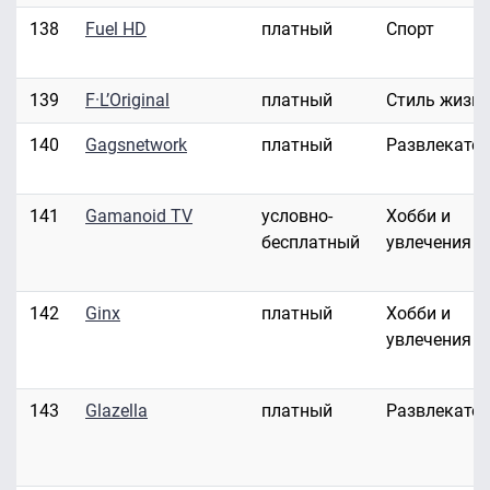
138
Fuel HD
платный
Спорт
139
F·L’Original
платный
Стиль жизн
140
Gagsnetwork
платный
Развлекате
141
Gamanoid TV
условно-
Хобби и
бесплатный
увлечения
142
Ginx
платный
Хобби и
увлечения
143
Glazella
платный
Развлекате