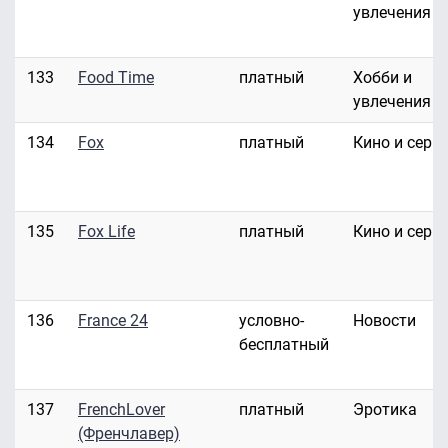
увлечения
133
Food Time
платный
Хобби и
увлечения
134
Fox
платный
Кино и сери
135
Fox Life
платный
Кино и сери
136
France 24
условно-
Новости
бесплатный
137
FrenchLover
платный
Эротика
(Френчлавер)