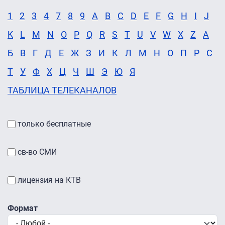
1
2
3
4
7
8
9
A
B
C
D
E
F
G
H
I
J
K
L
M
N
O
P
Q
R
S
T
U
V
W
X
Z
А
Б
В
Г
Д
Е
Ж
З
И
К
Л
М
Н
О
П
Р
С
Т
У
Ф
Х
Ц
Ч
Ш
Э
Ю
Я
ТАБЛИЦА ТЕЛЕКАНАЛОВ
только бесплатные
св-во СМИ
лицензия на КТВ
Формат