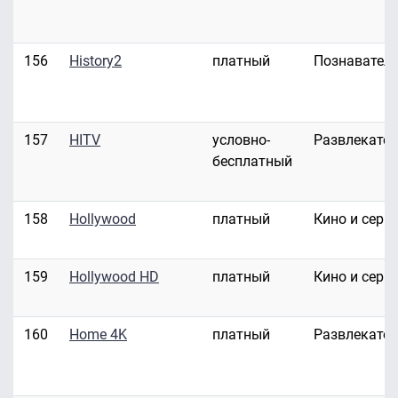
156
History2
платный
Познавател
157
HITV
условно-
Развлекате
бесплатный
158
Hollywood
платный
Кино и сери
159
Hollywood HD
платный
Кино и сери
160
Home 4K
платный
Развлекате