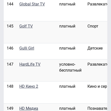
144
Global Star TV
платный
Развлекате
145
Golf TV
платный
Спорт
146
Gulli Girl
платный
Детские
147
HardLife TV
условно-
Развлекате
бесплатный
148
HD Кино 2
платный
Кино и сери
149
HD Медиа
платный
Познавател