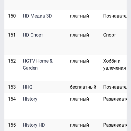
150
HD Медиа 3D
платный
Познавател
151
HD Спорт
платный
Спорт
152
HGTV Home &
платный
Хобби и
Garden
увлечения
153
HHQ
бесплатный
Познавател
154
History
платный
Развлекате
155
History HD
платный
Развлекате