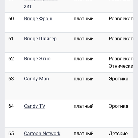
хит
60
Bridge Фрэш
платный
Развлекате
61
Bridge Шлягер
платный
Развлекате
62
Bridge Этно
платный
Развлекател
Этнические
63
Candy Man
платный
Эротика
64
Candy TV
платный
Эротика
65
Cartoon Network
платный
Детские