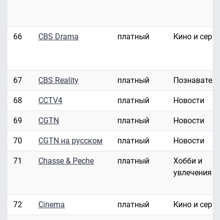
66
CBS Drama
платный
Кино и сери
67
CBS Reality
платный
Познавател
68
CCTV4
платный
Новости
69
CGTN
платный
Новости
70
CGTN на русском
платный
Новости
71
Chasse & Peche
платный
Хобби и
увлечения
72
Cinema
платный
Кино и сери