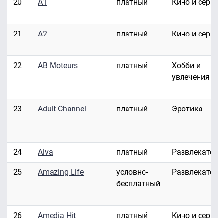
20
A1
платный
Кино и сери
21
A2
платный
Кино и сери
22
AB Moteurs
платный
Хобби и
увлечения
23
Adult Channel
платный
Эротика
24
Aiva
платный
Развлекате
25
Amazing Life
условно-
Развлекате
бесплатный
26
Amedia Hit
платный
Кино и сери