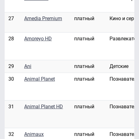
27
Amedia Premium
платный
Кино и сери
28
Amoreyo HD
платный
Развлекате
29
Ani
платный
Детские
30
Animal Planet
платный
Познавател
31
Animal Planet HD
платный
Познавател
32
Animaux
платный
Познавател