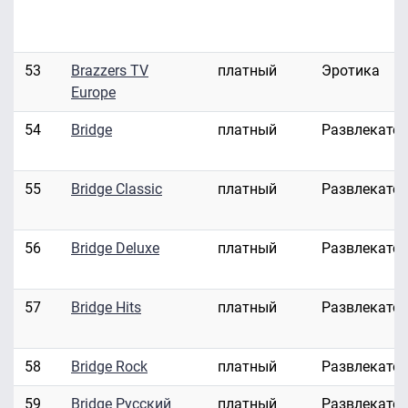
53
Brazzers TV
платный
Эротика
Europe
54
Bridge
платный
Развлекате
55
Bridge Classic
платный
Развлекате
56
Bridge Deluxe
платный
Развлекате
57
Bridge Hits
платный
Развлекате
58
Bridge Rock
платный
Развлекате
59
Bridge Русский
платный
Развлекате