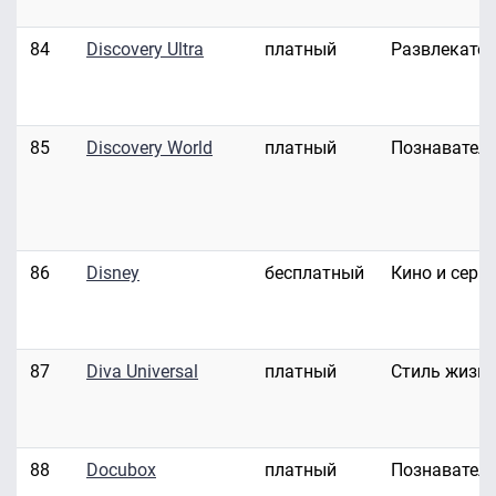
84
Discovery Ultra
платный
Развлекате
85
Discovery World
платный
Познавател
86
Disney
бесплатный
Кино и сери
87
Diva Universal
платный
Стиль жизн
88
Docubox
платный
Познавател